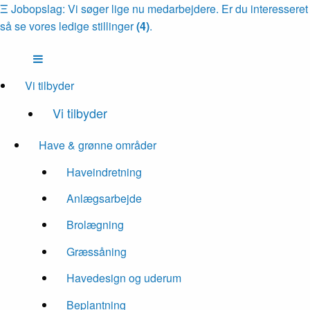
Ξ
Jobopslag: Vi søger lige nu medarbejdere. Er du interesseret
så se vores ledige stillinger
(4)
.
Vi tilbyder
Vi tilbyder
Have & grønne områder
Haveindretning
Anlægsarbejde
Brolægning
Græssåning
Havedesign og uderum
Beplantning