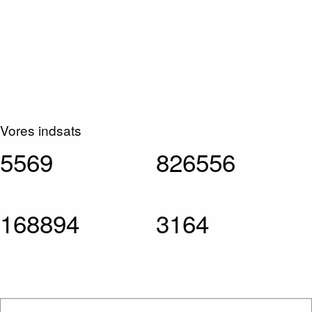
Vores indsats
5747
853146
174327
3265