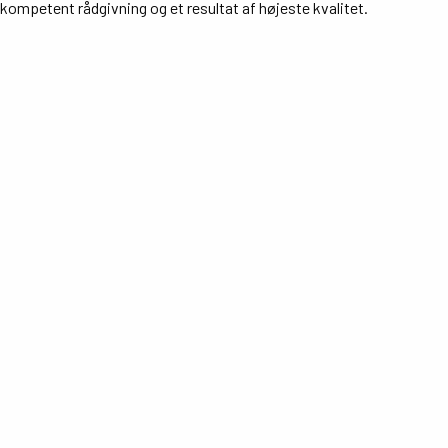
kompetent rådgivning og et resultat af højeste kvalitet.
andreas@vestermarkribe.dk
51809747