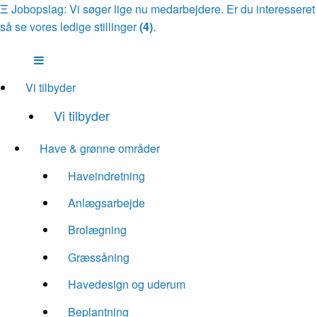
Ξ
Jobopslag: Vi søger lige nu medarbejdere. Er du interesseret
så se vores ledige stillinger
(4)
.
Vi tilbyder
Vi tilbyder
Have & grønne områder
Haveindretning
Anlægsarbejde
Brolægning
Græssåning
Havedesign og uderum
Beplantning