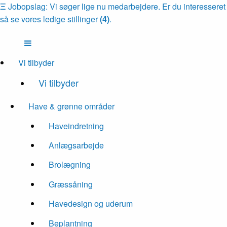
Ξ
Jobopslag: Vi søger lige nu medarbejdere. Er du interesseret
så se vores ledige stillinger
(4)
.
Vi tilbyder
Vi tilbyder
Have & grønne områder
Haveindretning
Anlægsarbejde
Brolægning
Græssåning
Havedesign og uderum
Beplantning