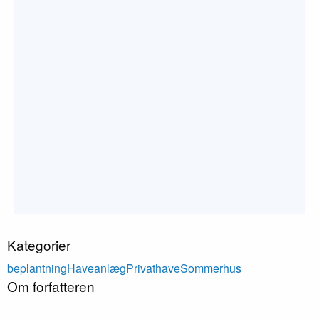
Vores erfarne anlægsgartnere arbejder med alt fra jord-
og terrænjusteringer til beplantning og etablering af
græsarealer eller større arealer med fx lyng. Vi har gode
erfaringer med de mange niveauer og fx skrænter som
der ofte skal arbejdes med og omkring i
sommerhusområderne.
Kontakt os gerne
for at få inspiration og et tilbud på din
sommerhusopgave og hør mere om hvad vi kan tilbyde ift.
netop dit kommende projekt. Vi står klar til at hjælpe dig
med at skabe et flot og indbydende udendørsområde
omkring dit sommerhus.
Kontakt os her
Kategorier
beplantning
Haveanlæg
Privathave
Sommerhus
Om forfatteren