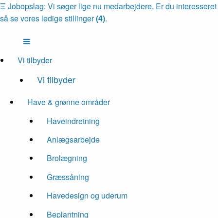
Ξ
Jobopslag: Vi søger lige nu medarbejdere. Er du interesseret
så se vores ledige stillinger
(4)
.
Vi tilbyder
Vi tilbyder
Have & grønne områder
Haveindretning
Anlægsarbejde
Brolægning
Græssåning
Havedesign og uderum
Beplantning