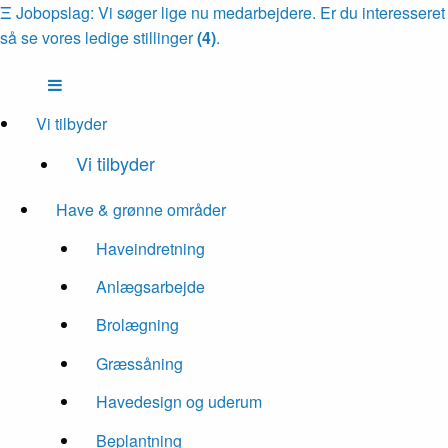
Ξ
Jobopslag: Vi søger lige nu medarbejdere. Er du interesseret
så se vores ledige stillinger
(4)
.
Vi tilbyder
Vi tilbyder
Have & grønne områder
Haveindretning
Anlægsarbejde
Brolægning
Græssåning
Havedesign og uderum
Beplantning