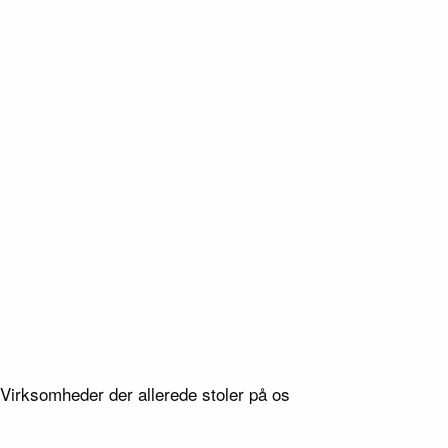
rkelighed
Type
skabet RimaVest
Tagterrasse i bæredygtigt træ
Virksomheder der allerede stoler på os
Lokation
200 m²