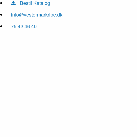
Bestil Katalog
info@vestermarkribe.dk
75 42 46 40
01
/ 6
02
/ 6