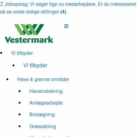
Ξ
Jobopslag: Vi søger lige nu medarbejdere. Er du interesseret
så se vores ledige stillinger
(4)
.
Vi tilbyder
Vi tilbyder
Have & grønne områder
Haveindretning
Anlægsarbejde
Brolægning
Græssåning