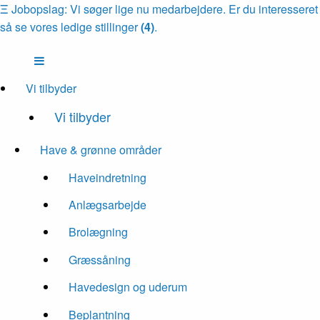
Ξ
Jobopslag: Vi søger lige nu medarbejdere. Er du interesseret
så se vores ledige stillinger
(4)
.
Vi tilbyder
Vi tilbyder
Have & grønne områder
Haveindretning
Anlægsarbejde
Brolægning
Græssåning
Havedesign og uderum
Beplantning