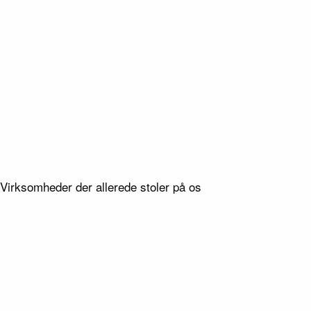
08
/ 8
Type
Haveanlæg
Virksomheder der allerede stoler på os
Lokation
ne