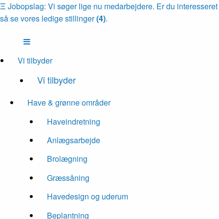
Ξ
Jobopslag: Vi søger lige nu medarbejdere. Er du interesseret
så se vores ledige stillinger
(4)
.
Vi tilbyder
Vi tilbyder
Have & grønne områder
Haveindretning
Anlægsarbejde
Brolægning
Græssåning
Havedesign og uderum
Beplantning