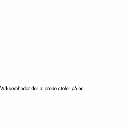
/ 4
04
/ 4
Type
æg
Anlæg
Virksomheder der allerede stoler på os
Lokation
Ribe