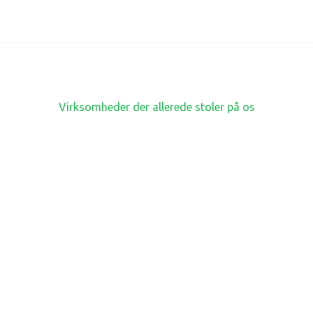
0
0
0
0
Virksomheder der allerede stoler på os