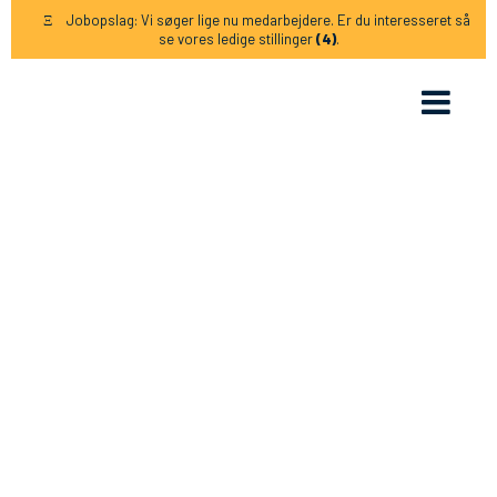
Jobopslag: Vi søger lige nu medarbejdere. Er du interesseret så
Ξ
se vores ledige stillinger
(4)
.