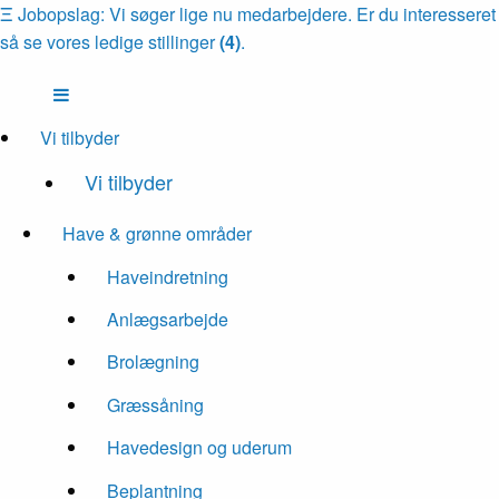
Ξ
Jobopslag: Vi søger lige nu medarbejdere. Er du interesseret
så se vores ledige stillinger
(4)
.
Vi tilbyder
Vi tilbyder
Have & grønne områder
Haveindretning
Anlægsarbejde
Brolægning
Græssåning
Havedesign og uderum
Beplantning