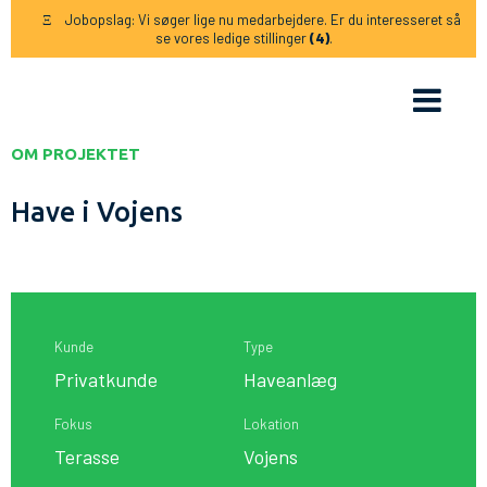
Jobopslag: Vi søger lige nu medarbejdere. Er du interesseret så
Ξ
se vores ledige stillinger
(4)
.
OM PROJEKTET
Have i Vojens
Kunde
Type
Privatkunde
Haveanlæg
Fokus
Lokation
Terasse
Vojens