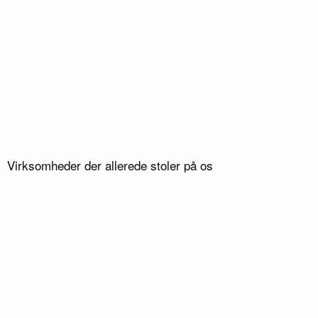
/ 3
Type
Haveanlæg
Lokation
Virksomheder der allerede stoler på os
Ribe