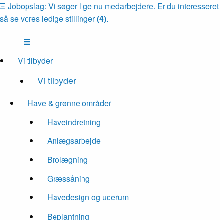
Ξ
Jobopslag: Vi søger lige nu medarbejdere. Er du interesseret
så se vores ledige stillinger
(4)
.
Vi tilbyder
Vi tilbyder
Have & grønne områder
Haveindretning
Anlægsarbejde
Brolægning
Græssåning
Havedesign og uderum
Beplantning