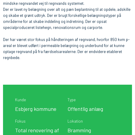
mindske regnvandet vej til regnvands systemet.
Der er lavet ny belægning over alt og pæn beplantning til at opdele, adskille
og skabe et grønt udtryk. Der er brugt forskellige belægningstyper på
områderne for at skabe inddeling og indretning. Der er opsat
specialproduceret listehegn, renovationsrum og carporte.
Der har været stor fokus på håndteringen af regnvand, hvorfor 850 kvm p-
areal er blevet udført i permeable belægning og underbund for at kunne
optage regnvand på fra færdselsarealerne. Der er endvidere etableret
regnbede.
Kunde
Type
Esbjerg kommune
Offentlig anlæg
Fokus
Lokation
Total renovering af
Bramming