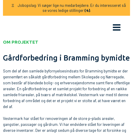
Jobopslag: Vi søger lige nu medarbejdere. Er du interesseret så
Ξ
se vores ledige stillinger
(4)
.
OM PROJEKTET
Gårdforbedring i Bramming bymidte
Som del af den samlede byfornyelsesindsats for Bramming bymidte er der
gennemført en såkaldt gårdforbedring mellem Skolegade og Nørregade,
som består af blandede bolig- og erhvervsejendomme samt flere offentlige
arealer. En gårdforbedring er et samlet projekt for forbedring af en række
samlede friarealer, på tværs af matrikelskel. Vestermark var med til denne
forbedring af området og det er et projekt vi er stolte af, at have været en
del af.
Vestermark har stået for renoveringen af de store p-plads arealer,
gangstier, passager og gårdrum. Vi har endvidere stået for leveringen af
diverse inventarer. Der er anlagt sedum på diverse tage for at forsinke og