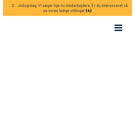
Jobopslag: Vi søger lige nu medarbejdere. Er du interesseret så
Ξ
se vores ledige stillinger
(4)
.