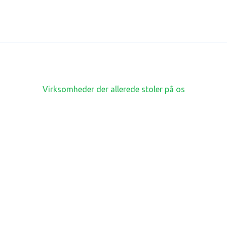
1
1
1
1
Virksomheder der allerede stoler på os