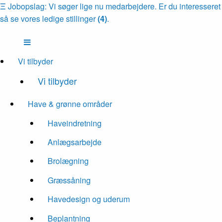
Ξ
Jobopslag: Vi søger lige nu medarbejdere. Er du interesseret
så se vores ledige stillinger
(4)
.
Vi tilbyder
Vi tilbyder
Have & grønne områder
Haveindretning
Anlægsarbejde
Brolægning
Græssåning
Havedesign og uderum
Beplantning