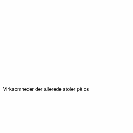
08
/ 8
Type
e
Byhave
Lokation
Virksomheder der allerede stoler på os
Rødding