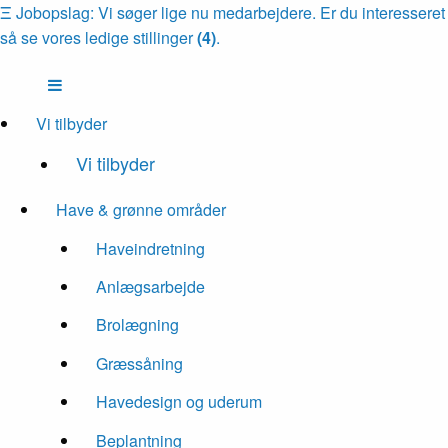
Ξ
Jobopslag: Vi søger lige nu medarbejdere. Er du interesseret
så se vores ledige stillinger
(4)
.
Vi tilbyder
Vi tilbyder
Have & grønne områder
Haveindretning
Anlægsarbejde
Brolægning
Græssåning
Havedesign og uderum
Beplantning