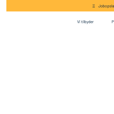
Jobopslag
Ξ
Vi tilbyder
P