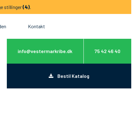
e stillinger
(4)
.
den
Kontakt
info@vestermarkribe.dk
75 42 46 40
Bestil Katalog