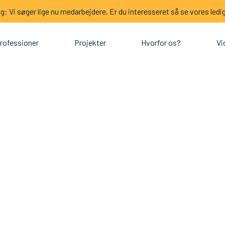
: Vi søger lige nu medarbejdere. Er du interesseret så se vores ledig
rofessioner
Projekter
Hvorfor os?
Vi