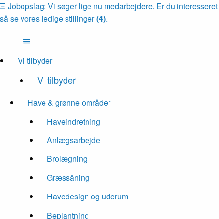
Ξ
Jobopslag: Vi søger lige nu medarbejdere. Er du interesseret
så se vores ledige stillinger
(4)
.
Vi tilbyder
Vi tilbyder
Have & grønne områder
Haveindretning
Anlægsarbejde
Brolægning
Græssåning
Havedesign og uderum
Beplantning