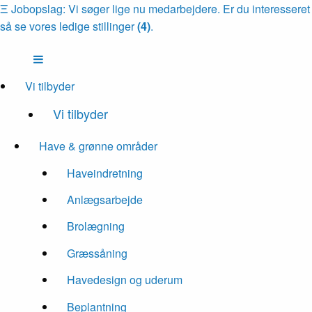
Ξ
Jobopslag: Vi søger lige nu medarbejdere. Er du interesseret
så se vores ledige stillinger
(4)
.
Vi tilbyder
Vi tilbyder
Have & grønne områder
Haveindretning
Anlægsarbejde
Brolægning
Græssåning
Havedesign og uderum
Beplantning