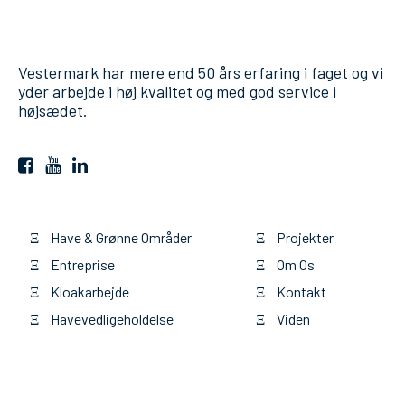
Vestermark har mere end 50 års erfaring i faget og vi
yder arbejde i høj kvalitet og med god service i
højsædet.
Have & Grønne Områder
Projekter
Ξ
Ξ
Entreprise
Om Os
Ξ
Ξ
Kloakarbejde
Kontakt
Ξ
Ξ
Havevedligeholdelse
Viden
Ξ
Ξ