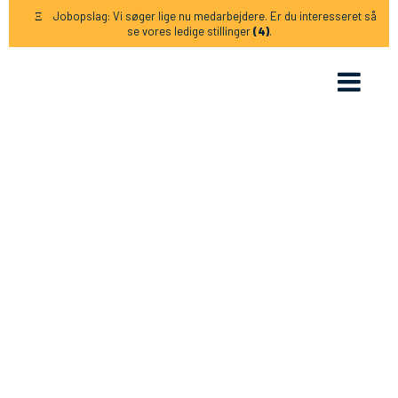
Jobopslag: Vi søger lige nu medarbejdere. Er du interesseret så
Ξ
se vores ledige stillinger
(4)
.