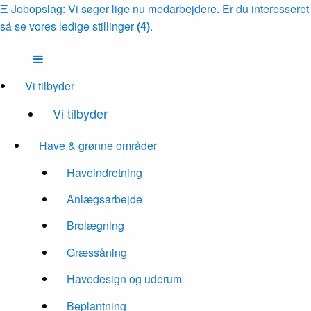
Ξ
Jobopslag: Vi søger lige nu medarbejdere. Er du interesseret
så se vores ledige stillinger
(4)
.
Vi tilbyder
Vi tilbyder
Have & grønne områder
Haveindretning
Anlægsarbejde
Brolægning
Græssåning
Havedesign og uderum
Beplantning