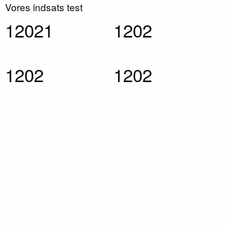
Vores indsats test
13372
1337
1337
1337
test Subheader category text here
Lorem Ipsum Title