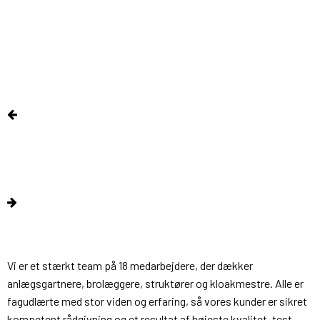
Ξ
Læs mere
Vi er et stærkt team på 18 medarbejdere, der dækker
anlægsgartnere, brolæggere, struktører og kloakmestre. Alle er
fagudlærte med stor viden og erfaring, så vores kunder er sikret
kompetent rådgivning og et resultat af højeste kvalitet. test