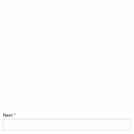
Navn *
Send besked