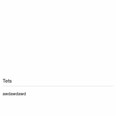
Book vores katalog
Tets
awdawdawd