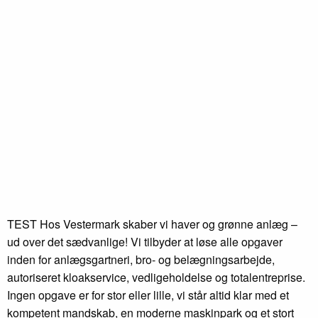
Subheader category text here
Lorem Ipsum Title
Subheader category text here
Lorem Ipsum Title
Subheader category text here
Lorem Ipsum Title
TEST Hos Vestermark skaber vi haver og grønne anlæg –
ud over det sædvanlige! Vi tilbyder at løse alle opgaver
inden for anlægsgartneri, bro- og belægningsarbejde,
autoriseret kloakservice, vedligeholdelse og totalentreprise.
Ingen opgave er for stor eller lille, vi står altid klar med et
kompetent mandskab, en moderne maskinpark og et stort