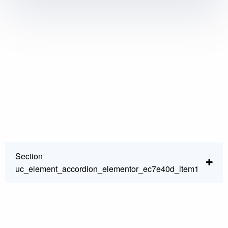
Mere and 50 års erfaring
Høj faglighed og ekspertise
Over 1.000 glade kunder
Section
uc_element_accordion_elementor_ec7e40d_item1