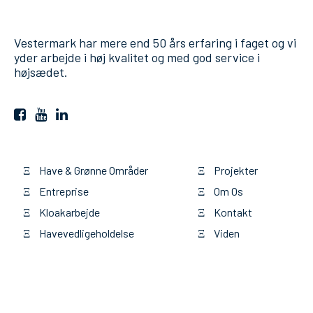
Vestermark har mere end 50 års erfaring i faget og vi
yder arbejde i høj kvalitet og med god service i
højsædet.
Have & Grønne Områder
Projekter
Ξ
Ξ
Entreprise
Om Os
Ξ
Ξ
Kloakarbejde
Kontakt
Ξ
Ξ
Havevedligeholdelse
Viden
Ξ
Ξ