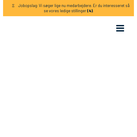
Jobopslag: Vi søger lige nu medarbejdere. Er du interesseret så
Ξ
se vores ledige stillinger
(4)
.