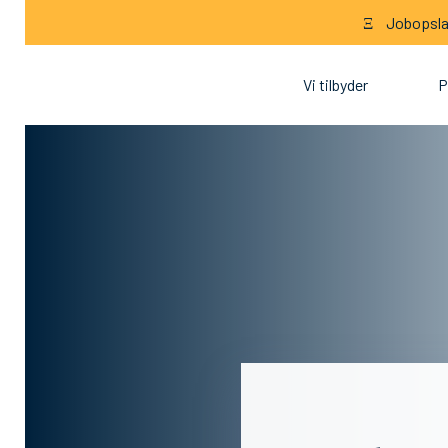
Jobopslag
Ξ
Vi tilbyder
P