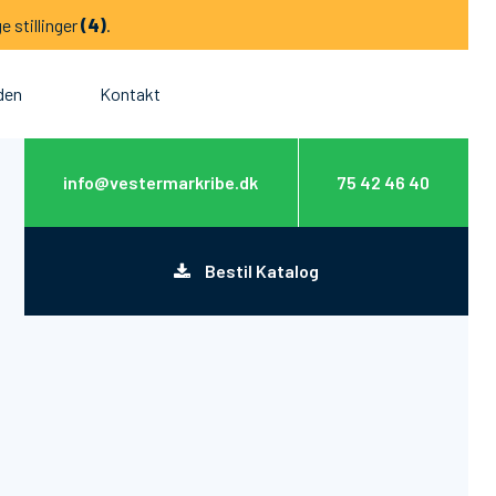
e stillinger
(4)
.
den
Kontakt
info@vestermarkribe.dk
75 42 46 40
Bestil Katalog