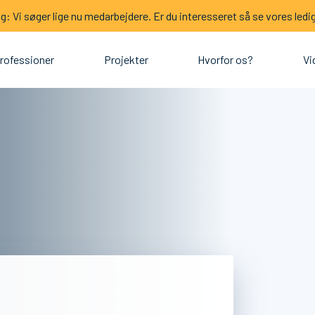
: Vi søger lige nu medarbejdere. Er du interesseret så se vores ledig
rofessioner
Projekter
Hvorfor os?
Vi