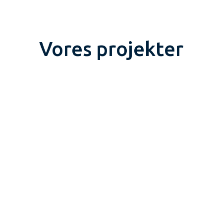
Vores projekter
TER |
PROJEKTER |
re Kloak &
Offentligt A
ægningsopgave
ved Botilbud 
Esbjerg