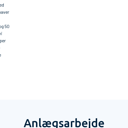
med
 haver
 og 50
vi
lper
e
e
Anlægsarbejde