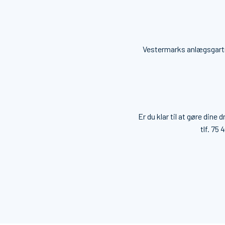
Vestermarks anlægsgartne
Er du klar til at gøre dine
tlf.
75 4