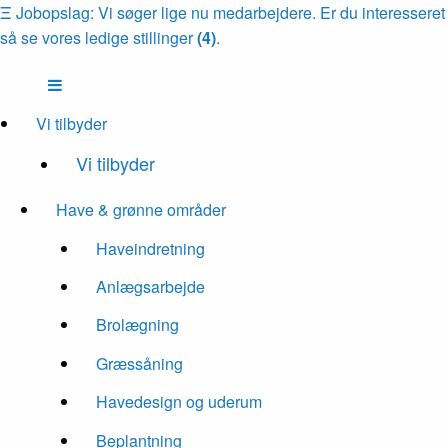
Ξ
Jobopslag: Vi søger lige nu medarbejdere. Er du interesseret
så se vores ledige stillinger
(4)
.
Vi tilbyder
Vi tilbyder
Have & grønne områder
Haveindretning
Anlægsarbejde
Brolægning
Græssåning
Havedesign og uderum
Beplantning