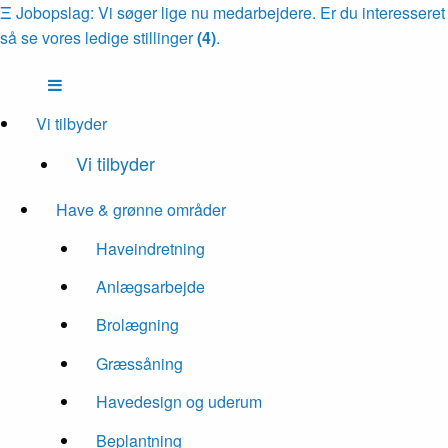
Ξ
Jobopslag: Vi søger lige nu medarbejdere. Er du interesseret
så se vores ledige stillinger
(4)
.
Vi tilbyder
Vi tilbyder
Have & grønne områder
Haveindretning
Anlægsarbejde
Brolægning
Græssåning
Havedesign og uderum
Beplantning